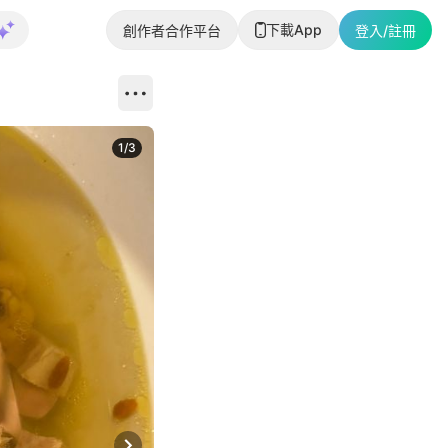
下載App
創作者合作平台
登入/註冊
1
/
3