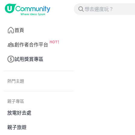
首頁
創作者合作平台
試用獎賞專區
熱門主題
親子專區
放電好去處
親子旅遊