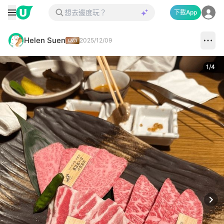
下載App
Helen Suen
2025/12/09
1
/
4
Next