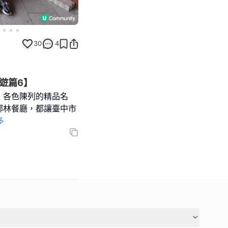
30
4
外遊篇6】
、各色陳列的精品名
椰林餐廳，都讓臺中市
多