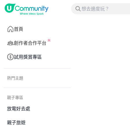
首頁
創作者合作平台
試用獎賞專區
熱門主題
親子專區
放電好去處
親子旅遊