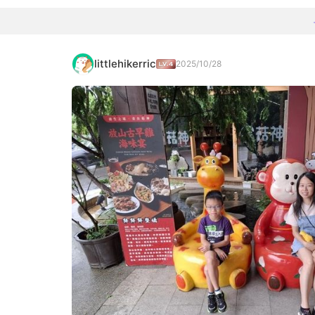
littlehikerric
2025/10/28