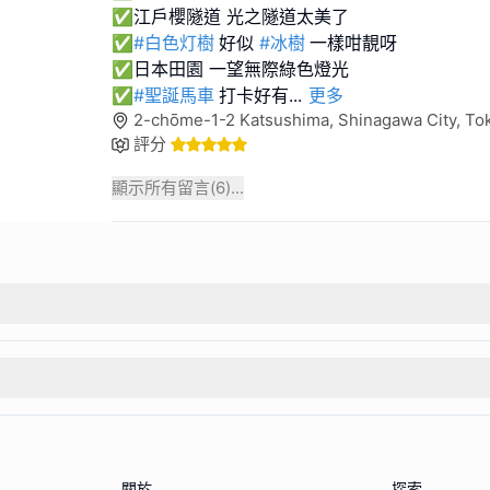
✅江戶櫻隧道 光之隧道太美了
✅
#白色灯樹
好似
#冰樹
一樣咁靚呀
✅日本田園 一望無際綠色燈光
✅
#聖誕馬車
打卡好有
...
更多
2-chōme-1-2 Katsushima, Shinagawa City, 
評分
顯示所有留言(
6
)...
關於
探索