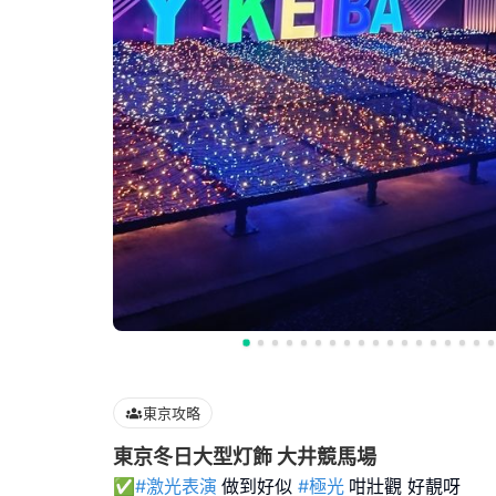
東京攻略
東京冬日大型灯飾 大井競馬場
✅
#激光表演
做到好似
#極光
咁壯觀 好靚呀