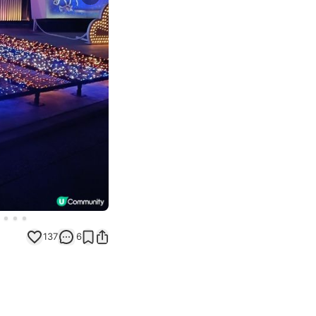
Next slide
137
6