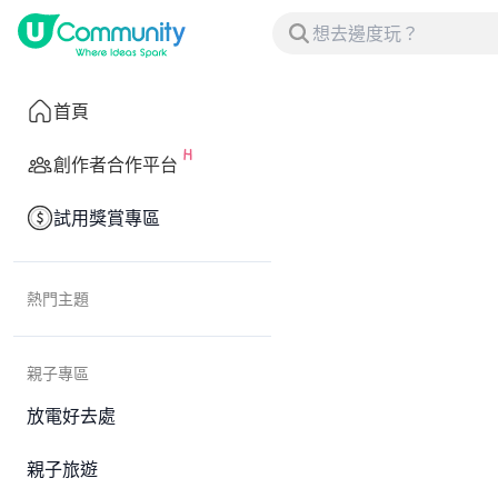
首頁
創作者合作平台
試用獎賞專區
熱門主題
親子專區
放電好去處
親子旅遊