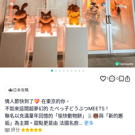
1
0
日本攻略
情人節快到了💝 在東京的你，
不如來這間超夢幻的 たべっ子どうぶつMEETS！
聯名以充滿童年回憶的「愉快動物餅」🐰🐻與「新的邂
逅」為主題。甜點更是由 法國名廚
...
更多
評分