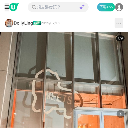
下載App
DollyLing
2025/02/16
1
/
9
Next