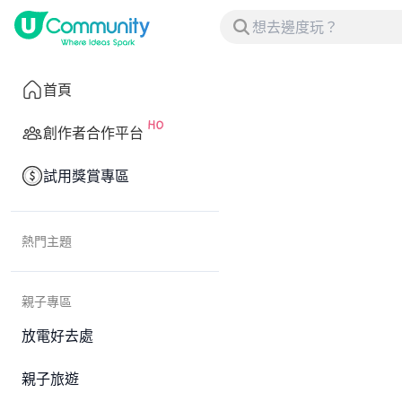
首頁
創作者合作平台
試用獎賞專區
熱門主題
親子專區
放電好去處
親子旅遊