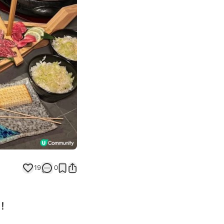
Next slide
19
0
！