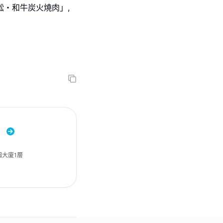
淞・和牛炭火燒肉」,
）
園大廈1層