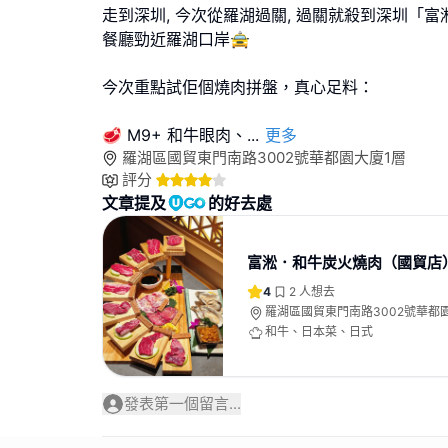
走到深圳, 今次從羅湖過關, 過關就殺到深圳「富
餐廳勁近羅湖口岸🚖
今次重點試佢個燒肉拼盤，真心足料：
🥩 M9+ 和牛眼肉、
...
更多
羅湖區國貿東門南路3002號華都園大廈1層
評分
文章提及
的好去處
富淞．和牛炭火燒肉（國貿店
4
2
人想去
羅湖區國貿東門南路3002號華都
和牛、日本菜、日式
發表第一個留言...