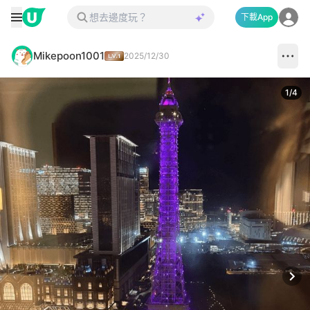
下載App
Mikepoon1001
2025/12/30
1
/
4
Next