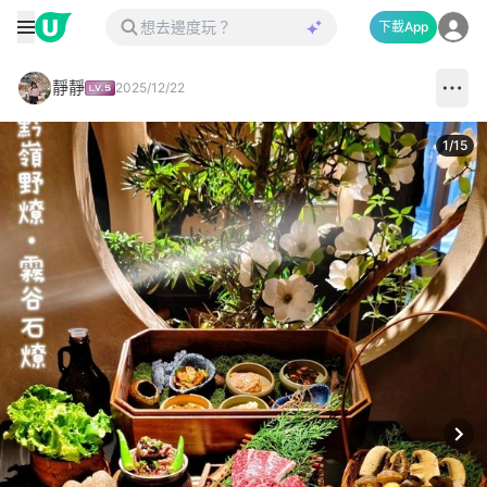
下載App
靜靜
2025/12/22
1
/
15
Next