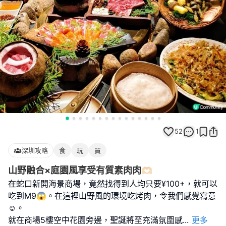
52
1
深圳攻略
食
玩
買
山野融合×庭園風享受有質素肉肉🫶🏻
在蛇口新開海景商場，竟然找得到人均只要¥100+，就可以
吃到M9😱。在這裡山野風的環境吃烤肉，令我們感覺寫意
☺️。
就在商場5樓空中花園旁邊，聖誕將至充滿氛圍感
...
更多