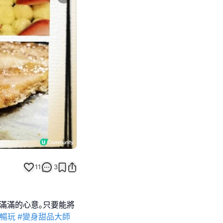
Next slide
返回帖文
11
3
滿滿的心意｡只要能將
n暢玩
#變身甜品大師