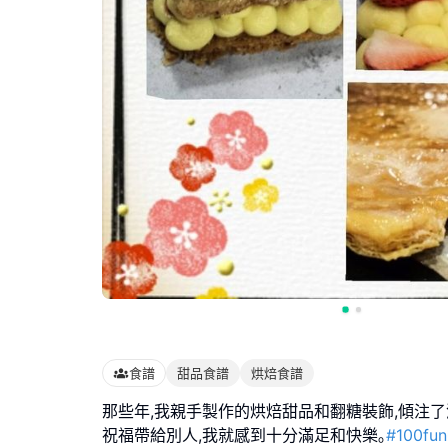
食譜
甜品食譜
烘焙食譜
那些年,我親手製作的烘焙甜品和翻糖裝飾,傾注了
祝福帶給別人,我就感到十分滿足和快樂｡
#100fu