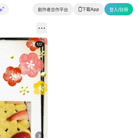
下載App
創作者合作平台
登入/註冊
1
/
2
即睇更多社