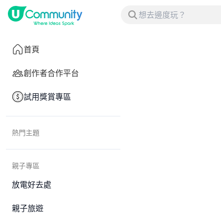
首頁
創作者合作平台
試用獎賞專區
熱門主題
親子專區
放電好去處
親子旅遊