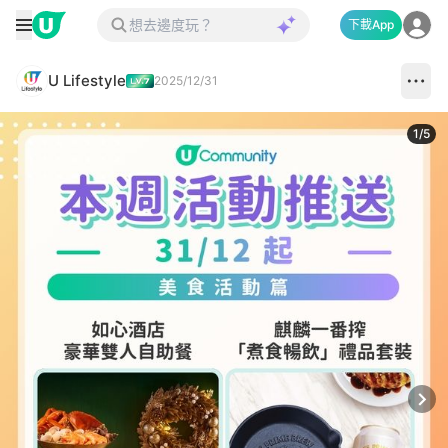
下載App
U Lifestyle
2025/12/31
1
/
5
Next