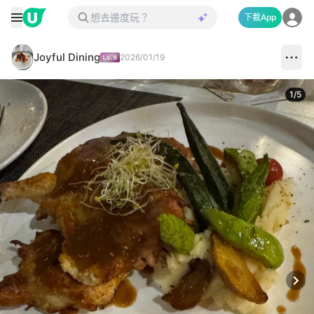
下載App
Joyful Dining
2026/01/19
1
/
5
Next