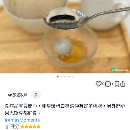
0
0
旅遊攻略
食
食甜品就最開心，椰皇燉蛋白夠滑仲有好多桃膠，另外開心
#XmasMoments
評分