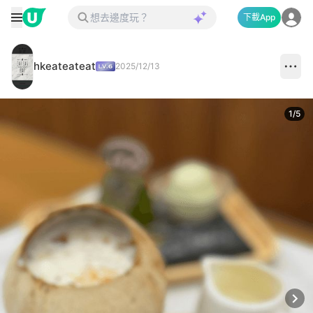
下載App
hkeateateat
2025/12/13
1
/
5
Next