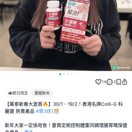
14
0
節日限定
農曆新年
【萬寧新春大激賞🔥】30/1 - 19/2！香港名牌Colli-G 科
麗健 熱賣產品
#買3送1🎊
新年大家一定係咁食！要買定啲控制體重同調理腸胃嘅保健