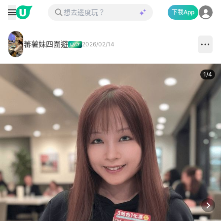
下載App
蕃薯妹四圍遊
2026/02/14
1
/
4
Next