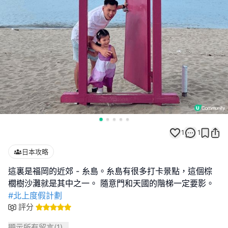
1
1
日本攻略
這裏是福岡的近郊 - 糸島。糸島有很多打卡景點，這個棕
#北上度假計劃
評分
顯示所有留言(
1
)...