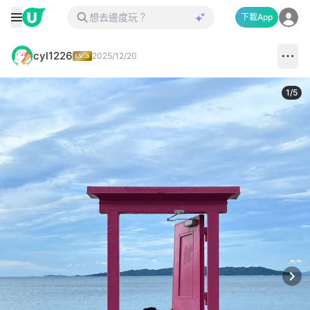
下載App
cyl1226
2025/12/20
1
/
5
Next