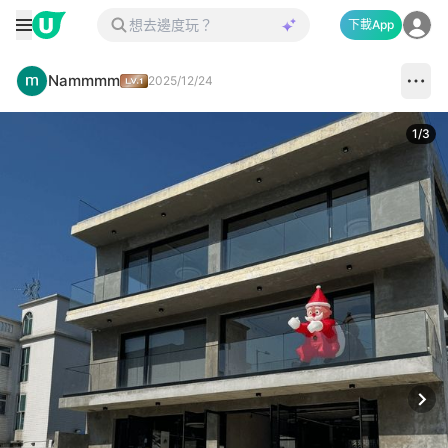
下載App
Nammmm
2025/12/24
1
/
3
Next