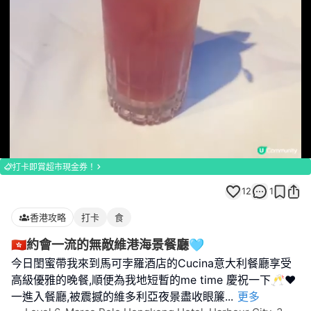
Loaded
:
Unmute
100.00%
打卡即賞超市現金券！
12
1
香港攻略
打卡
食
🇭🇰約會一流的無敵維港海景餐廳🩵
今日閨蜜帶我來到馬可孛羅酒店的Cucina意大利餐廳享受
高級優雅的晚餐,順便為我地短暫的me time 慶祝一下🥂❤️
一進入餐廳,被震撼的維多利亞夜景盡收眼簾
...
更多