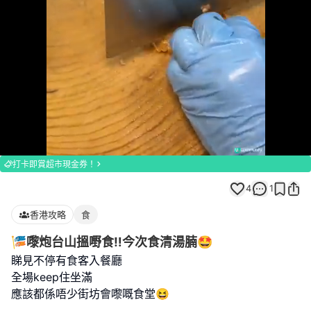
Loaded
:
Unmute
100.00%
打卡即賞超市現金券！
4
1
香港攻略
食
🎏嚟炮台山搵嘢食‼️今次食清湯腩🤩
睇見不停有食客入餐廳
全場keep住坐滿
應該都係唔少街坊會嚟嘅食堂😆