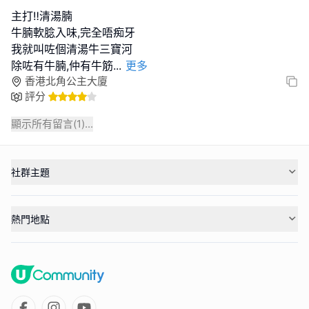
主打‼️清湯腩
牛腩軟腍入味,完全唔痴牙
我就叫咗個清湯牛三寶河
除咗有牛腩,仲有牛筋
...
更多
香港北角公主大廈
評分
顯示所有留言(
1
)...
社群主題
熱門地點