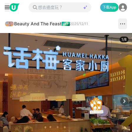
下載App
Beauty And The Feast
2025/12/11
1
/
8
Next