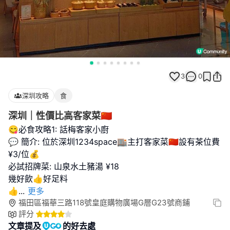
3
0
深圳攻略
食
深圳｜性價比高客家菜🇨🇳
😋必食攻略1: 話梅客家小廚
💬 簡介: 位於深圳1234space🏬主打客家菜🇨🇳設有茶位費
¥3/位💰
必試招牌菜: 山泉水土豬湯 ¥18
幾好飲👍好足料
👍
...
更多
福田區福華三路118號皇庭購物廣場G層G23號商鋪
評分
文章提及
的好去處