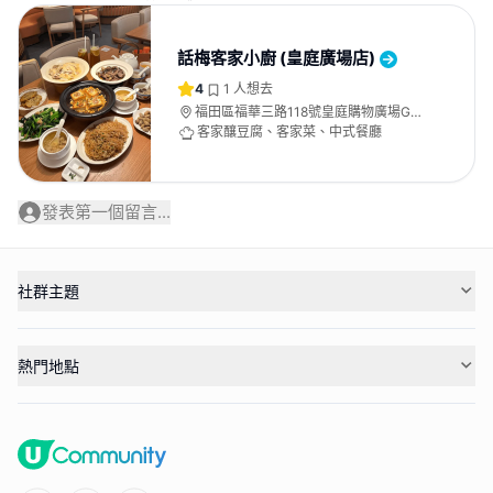
話梅客家小廚 (皇庭廣場店)
4
1
人想去
福田區福華三路118號皇庭購物廣場G層
G23號商鋪
客家釀豆腐、客家菜、中式餐廳
發表第一個留言...
社群主題
熱門地點