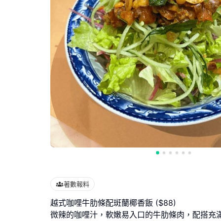
著數報料
越式咖哩牛肋條配斑蘭椰香飯 ($88)
微辣的咖哩汁，軟嫩易入口的牛肋條肉，配搭充