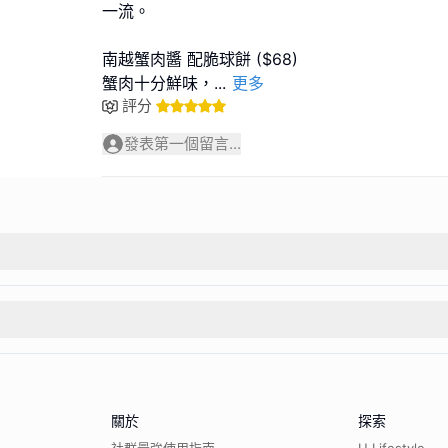
一流。
南越蟹肉醬 配脆球餅 ($68)
蟹肉十分鮮味，
...
更多
評分
發表第一個留言...
關於
探索
社群最強使用指南
U Lifestyle