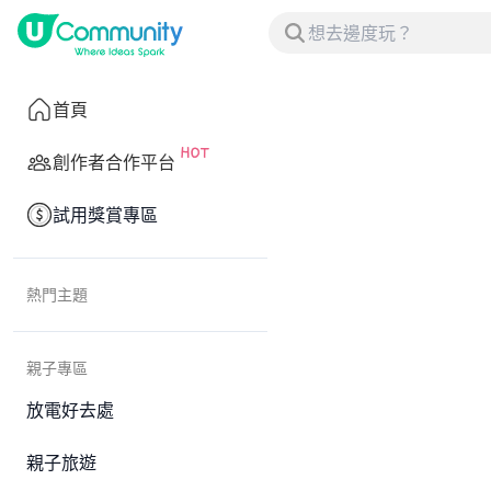
首頁
創作者合作平台
試用獎賞專區
熱門主題
親子專區
放電好去處
親子旅遊