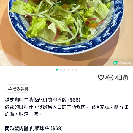
0
0
著數報料
越式咖哩牛肋條配斑蘭椰香飯 ($88)
微辣的咖哩汁，軟嫩易入口的牛肋條肉，配搭充滿斑蘭香味
的飯，味道一流。
南越蟹肉醬 配脆球餅 ($68)