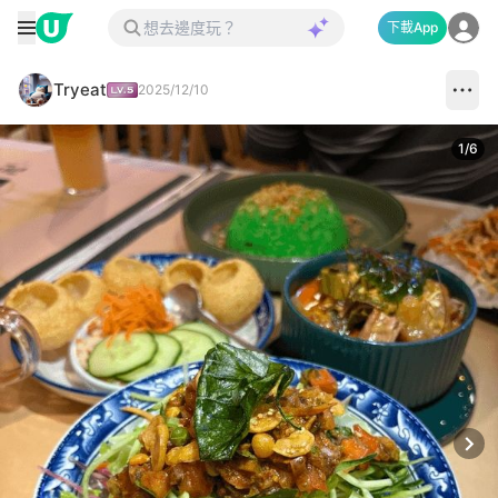
下載App
Tryeat
2025/12/10
1
/
6
Next