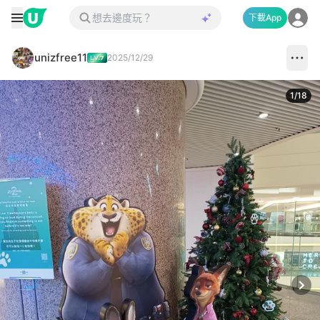
下載App
unizfree11
2025/12/29
1
/
18
Next