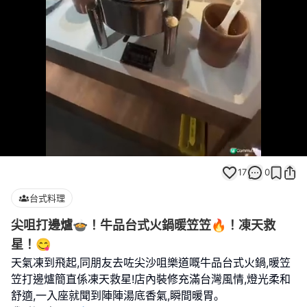
Loaded
:
Unmute
80.00%
17
0
台式料理
尖咀打邊爐🍲！牛品台式火鍋暖笠笠🔥！凍天救
星！😋
天氣凍到飛起,同朋友去咗尖沙咀樂道嘅牛品台式火鍋,暖笠
笠打邊爐簡直係凍天救星!店內裝修充滿台灣風情,燈光柔和
舒適,一入座就聞到陣陣湯底香氣,瞬間暖胃｡