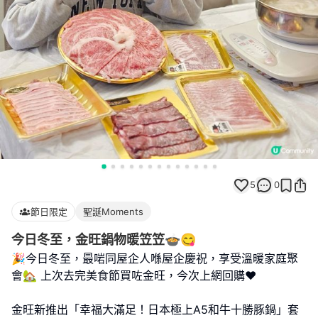
5
0
節日限定
聖誕Moments
今日冬至，金旺鍋物暖笠笠🍲😋
🎉今日冬至，最啱同屋企人喺屋企慶祝，享受溫暖家庭聚
會🏡 上次去完美食節買咗金旺，今次上網回購❤️
金旺新推出「幸福大滿足！日本極上A5和牛十勝豚鍋」套