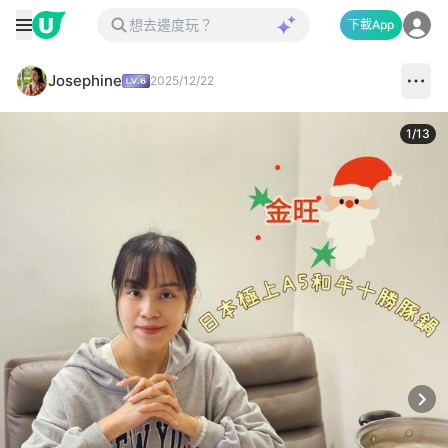
下載App
Josephine
2025/12/22
1
/
13
Next