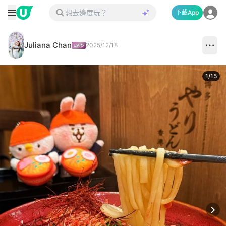
下載App
Juliana Chan
2025/12/18
1
/
15
Next