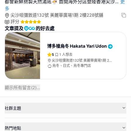
都會新鮮熬製天然湯底🍜 首間海外分店登陸香港尖沙
...
更
多
尖沙咀彌敦道132號 美麗華廣場1期 2樓228號舖
評分
文章提及
的好去處
博多槍烏冬 Hakata Yari Udon
5
1
人想去
尖沙咀彌敦道132號 美麗華廣場1期 2樓
228號舖
烏冬、日式、烏冬專門店
顯示所有留言(
2
)...
社群主題
熱門地點