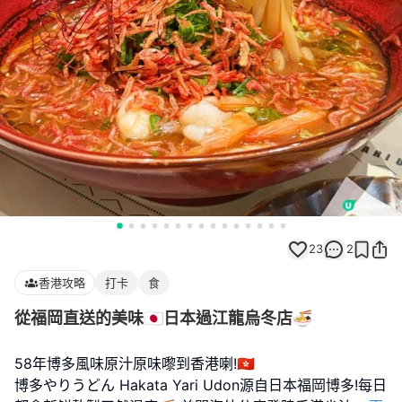
23
2
香港攻略
打卡
食
從福岡直送的美味🇯🇵日本過江龍烏冬店🍜
58年博多風味原汁原味嚟到香港喇!🇭🇰
博多やりうどん Hakata Yari Udon源自日本福岡博多!每日