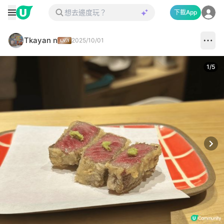
下載App
Tkayan n
2025/10/01
1
/
5
Next