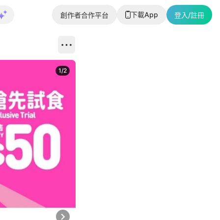
下載App
創作者合作平台
登入/註冊
1
/
2
即睇更多社