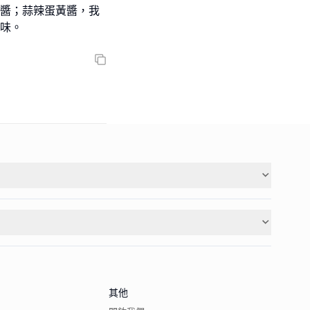
末醬；蒜辣蛋黃醬，我
其他