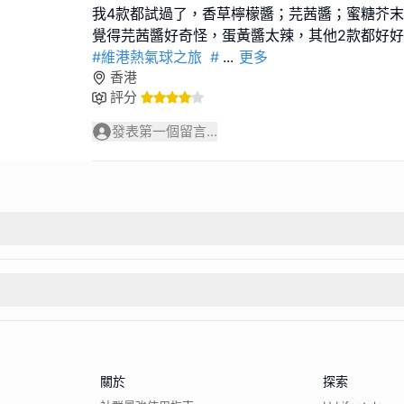
我4款都試過了，香草檸檬醬；芫茜醬；蜜糖芥
#維港熱氣球之旅
#
...
更多
香港
評分
發表第一個留言...
關於
探索