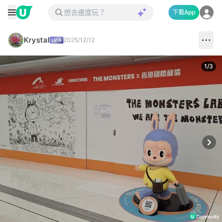
下載App
Krystal
2025/12/12
1
/
3
Next