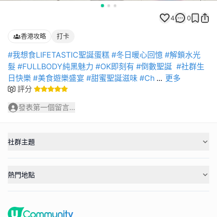
4
0
香港攻略
打卡
#我想食LIFETASTIC聖誕蛋糕
#冬日暖心回憶
#解鎖水光
髮
#FULLBODY純黑魅力
#OK即刻有
#倒數聖誕
#社群生
日快樂
#美食遊樂盛宴
#甜蜜聖誕滋味
#Ch
...
更多
評分
發表第一個留言...
社群主題
熱門地點