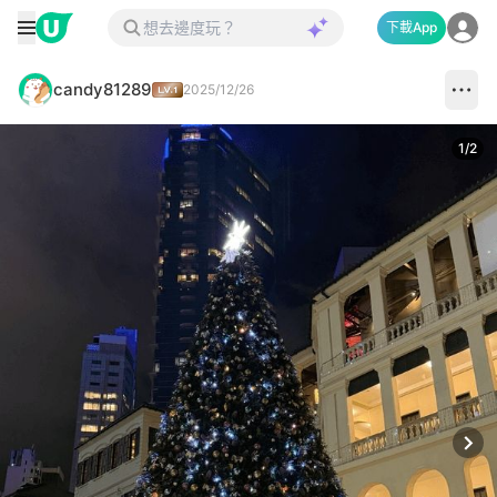
下載App
candy81289
2025/12/26
1
/
2
Next