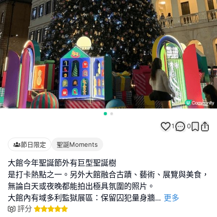
1
0
節日限定
聖誕Moments
大館今年聖誕節外有巨型聖誕樹
是打卡熱點之一。另外大館融合古蹟、藝術、展覽與美食，
無論白天或夜晚都能拍出極具氛圍的照片。
大館內有域多利監獄展區：保留囚犯量身牆
...
更多
評分