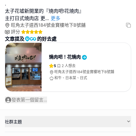
.
太子花墟新開業的『燒肉吧!花燒肉』
主打日式燒肉店 更
...
更多
旺角太子道西184號金寶樓地下B號舖
評分
文章提及
的好去處
燒肉吧！花燒肉
5
2
人想去
旺角太子道西184號金寶樓地下B號舖
和牛、日本菜、日式
發表第一個留言...
社群主題