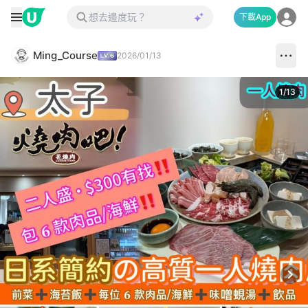
下載App
Ming_Course
2026/01/13
1
/
13
Next