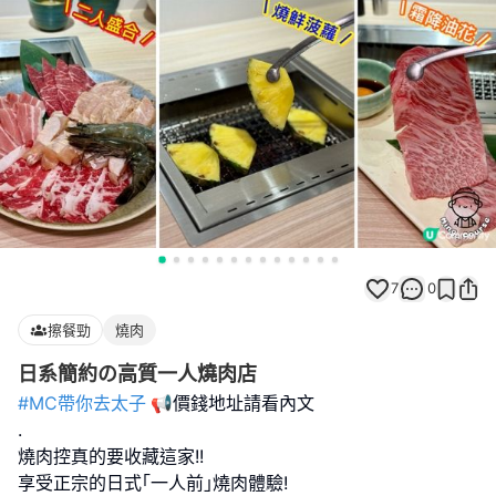
7
0
擦餐勁
燒肉
日系簡約の高質一人燒肉店
#MC帶你去太子
📢價錢地址請看內文
.
燒肉控真的要收藏這家!!
享受正宗的日式｢一人前｣燒肉體驗!