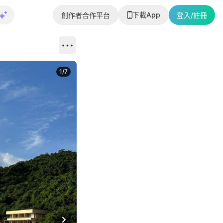
下載App
創作者合作平台
登入/註冊
1
/
7