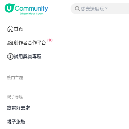
首頁
創作者合作平台
試用獎賞專區
熱門主題
親子專區
放電好去處
親子旅遊