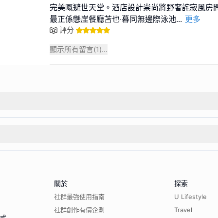
完美嘅避世天堂。酒店設計崇尚將野奢詫寂風房
最正係懸崖餐廳苫也‧暮同無邊際泳池
...
更多
評分
顯示所有留言(
1
)...
關於
探索
社群最強使用指南
U Lifestyle
社群創作有價企劃
Travel
程式