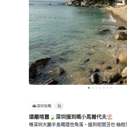
深圳攻略
玩
遠離喧囂🍃深圳搵到嘅小馬爾代夫🏖️
喺深圳大鵬半島嘅隱世角落，搵到呢間苫也‧柚柑