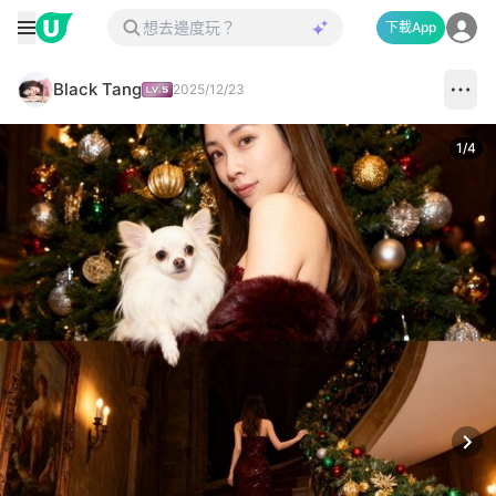
下載App
Black Tang
2025/12/23
1
/
4
Next