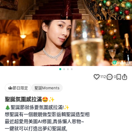
112
0
節日限定
聖誕Moments
聖誕氛圍感拉滿🤩✨
🎄聖誕節就係要氛圍感拉滿!✨
想聖誕有一個靚靚做型影返輯聖誕造型相
最近超愛用美圖AI修圖,真係懶人恩物~
一鍵就可以打造出夢幻聖誕感,