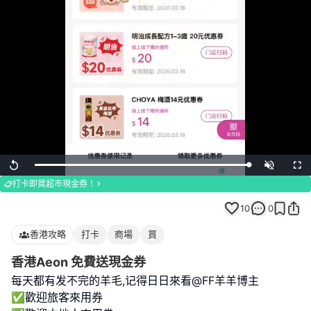
Loaded
:
Replay
Unmute
Full
100.00%
打卡即賞超市現金券！
10
0
香港攻略
打卡
商場
買
香港Aeon 免費送現金券
每天都有发不完的羊毛,记得日日來看@FF羊羊博主
✅歡迎旅客來用券