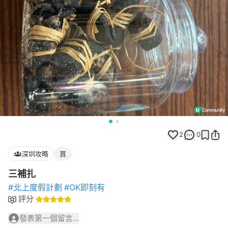
2
0
深圳攻略
買
三補扎
#北上度假計劃
#OK即刻有
評分
發表第一個留言...