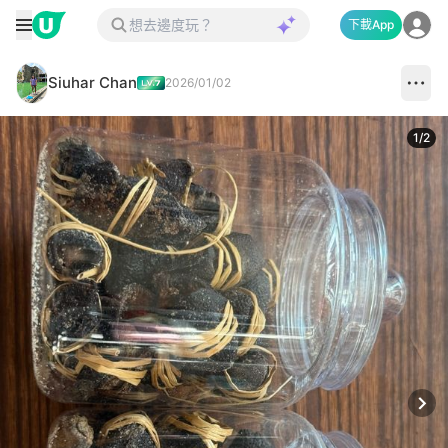
下載App
Siuhar Chan
2026/01/02
1
/
2
Next