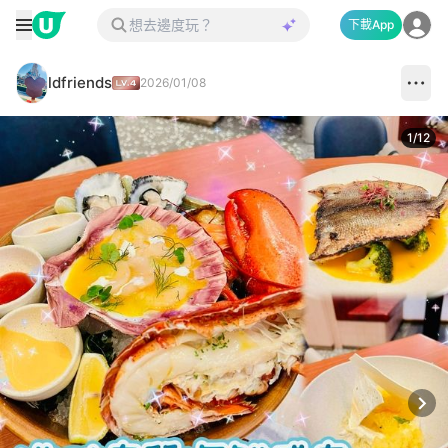
下載App
ldfriends
2026/01/08
1
/
12
Next