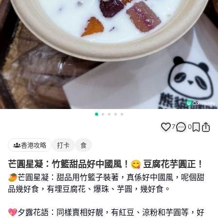
7
0
香港攻略
打卡
食
芒圓星凝：竹籃甜品好中國風！😋 豆腐花芋圓正！
🥭芒圓星凝：甜品用竹籃子裝著，真係好中國風，呢個甜
品幾好食，有埋豆腐花、爆珠、芋圓，幾好食。
💖夕露花語：同樣賣相好靚，有紅豆、涼粉和芋圓等，好