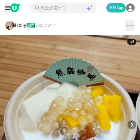
下載App
Holly
2025/12/17
1
/
5
Next