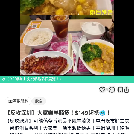
Loaded
:
Unmute
100.00%
【立即參加】免費參觀多個展覽！
9
1
著數報料
飲食
【反攻深圳】大家樂羊腩煲！$149超抵🥶！
【反攻深圳】可能係全香港最平既羊腩煲丨屯門晚市好去處
丨留港消費系列丨大家樂丨晚市激抵優惠丨平過深圳丨晚飯