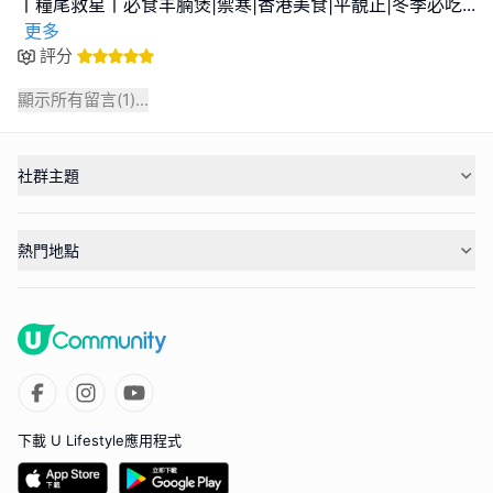
丨糧尾救星丨必食羊腩煲|禦寒|香港美食|平靚正|冬季必吃
...
更多
評分
顯示所有留言(
1
)...
社群主題
熱門地點
下載 U Lifestyle應用程式