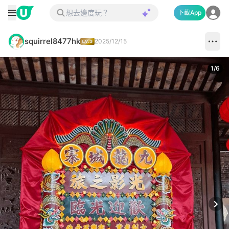
下載App
squirrel8477hk
2025/12/15
1
/
6
Next