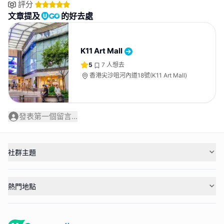
評分
文章提及
的好去處
K11 Art Mall
5
7
人想去
香港尖沙咀河內道18號(K11 Art Mall)
發表第一個留言...
社群主題
熱門地點