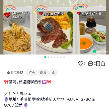
24
2
香港攻略
打卡
商場
食
🎀荃灣｡舒適閒聊西餐💟🎀
🪄店名* #Lizto
🔮地址* 荃灣楊屋道1號荃新天地地下G75A, G76C &
G76D號舖 🔮