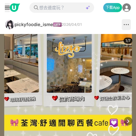
下載App
pickyfoodie_isme
2026/04/01
1
/
7
Next