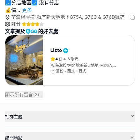
🗾分店地區🗾 沒有分店
💰價
...
更多
荃灣楊屋道1號荃新天地地下G75A, G76C & G76D號舖
評分
文章提及
的好去處
Lizto
4
4
人想去
荃灣楊屋道1號荃新天地地下G75A,
G76C & G76D號舖
意粉、西式、西式
顯示所有留言(
2
)...
社群主題
熱門地點