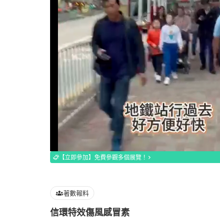
Loaded
:
100.00%
【立即參加】免費參觀多個展覽！
著數報料
信環特效傷風感冒素