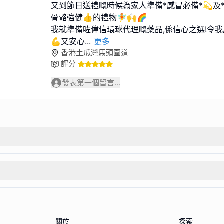
又到節日送禮嘅時候為家人準備*感冒必備*💫及
骨骼強健👍的禮物🧚🙌🌈
我就準備咗偉信環球代理嘅藥品,係信心之選!令
💪又安心
...
更多
香港土瓜灣馬頭圍道
評分
發表第一個留言...
關於
探索