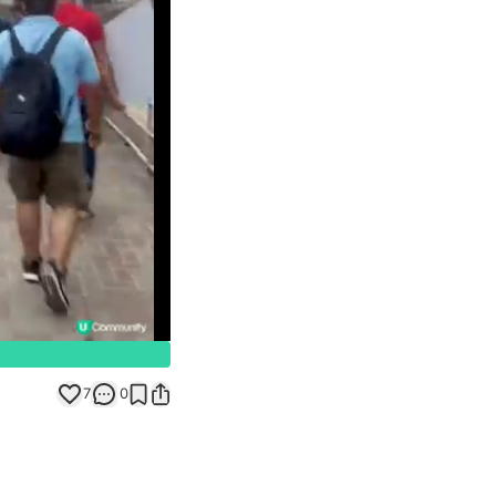
Unmute
7
0