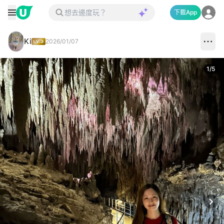
下載App
Ki
2026/01/07
1
/
5
Next