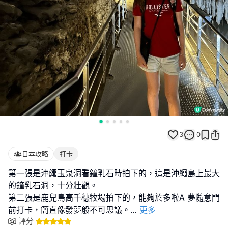
3
0
日本攻略
打卡
第一張是沖繩玉泉洞看鐘乳石時拍下的，這是沖繩島上最大
的鐘乳石洞，十分壯觀。
第二張是鹿兒島高千穗牧場拍下的，能夠於多啦A 夢隨意門
前打卡，簡直像發夢般不可思議。
...
更多
評分