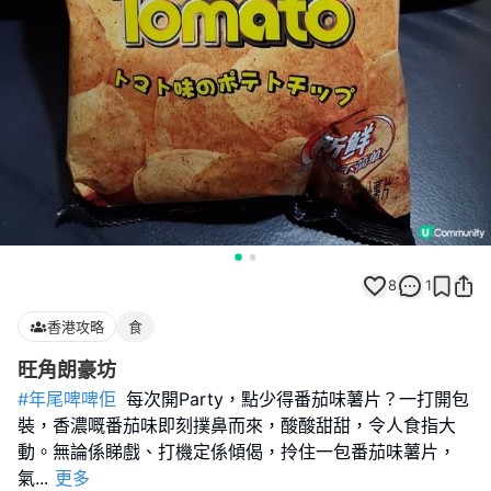
8
1
香港攻略
食
旺角朗豪坊
#年尾啤啤佢
每次開Party，點少得番茄味薯片？一打開包
裝，香濃嘅番茄味即刻撲鼻而來，酸酸甜甜，令人食指大
動。無論係睇戲、打機定係傾偈，拎住一包番茄味薯片，
氣
...
更多