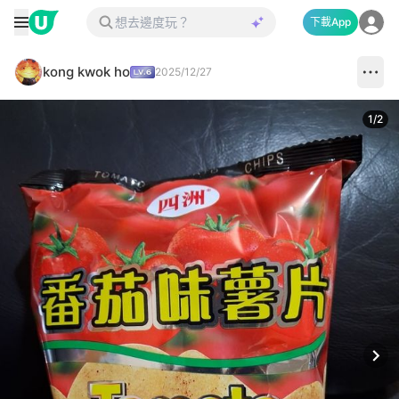
下載App
kong kwok ho
2025/12/27
1
/
2
Next