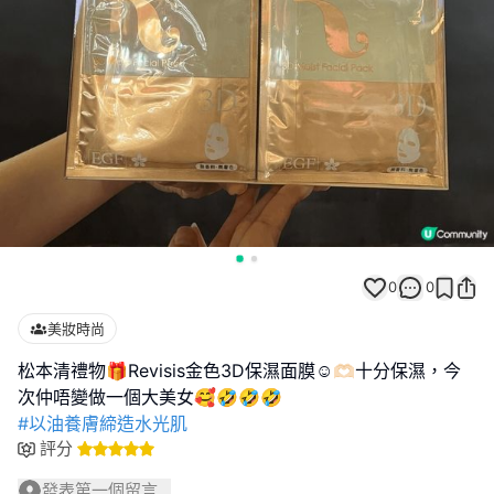
0
0
美妝時尚
松本清禮物🎁Revisis金色3D保濕面膜☺️🫶🏻十分保濕，今
#以油養膚締造水光肌
評分
發表第一個留言...