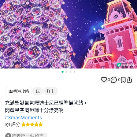
0
0
香港攻略
玩
打卡
充滿聖誕氣氛嘅迪士尼已經準備就緒，
#XmasMoments
評分
發表第一個留言...