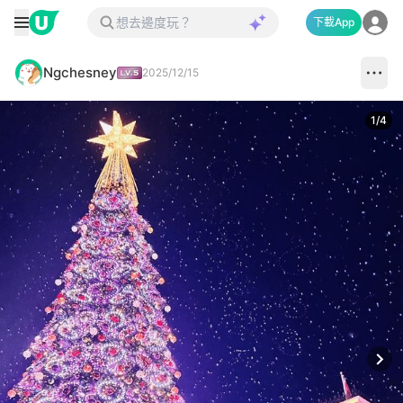
下載App
Ngchesney
2025/12/15
1
/
4
Next