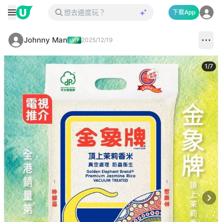
下載App
Johnny Man
2025/12/19
1
/
7
Next