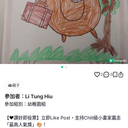
2
0
親子
參加者：Li Tung Hiu
參加組別：幼稚園組
【❤️讚好即投票】立即Like Post，支持Chill級小畫家贏走
「最高人氣獎」🎨！