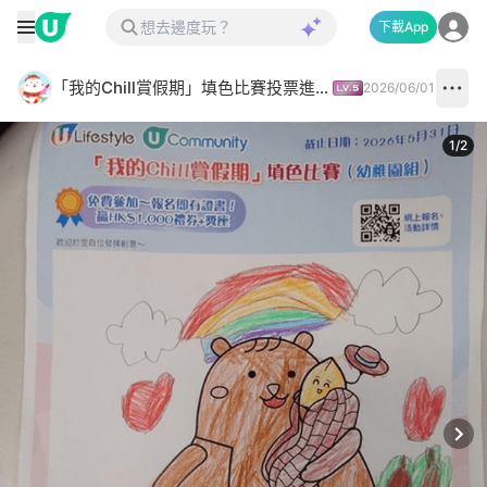
下載App
「我的Chill賞假期」填色比賽投票進行中✅
2026/06/01
1
/
2
Next