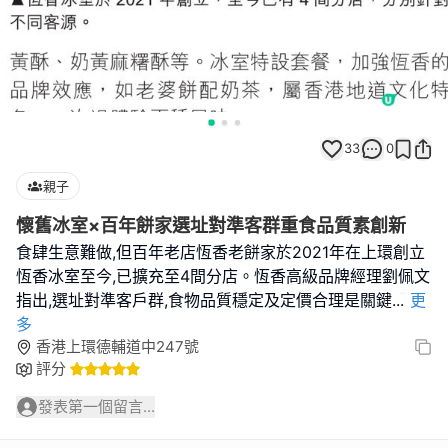
33
0
親子
懷舊冰室×百年餅家選址對準客群重食品質素創新
食肆生意難做,但百年老店恆香老餅家於2021年在上環創立
恆香冰室至今,已擴充至4間分店。恆香高級品牌經理劉佩文
指出,選址對準客戶群,食物品質穩定及定價合理是關鍵
...
更
多
香港上環德輔道中247號
評分
發表第一個留言...