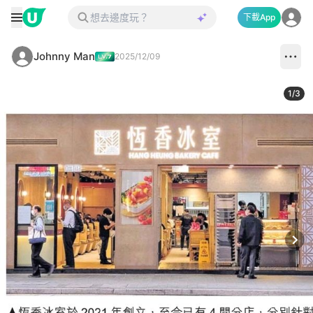
下載App
Johnny Man
2025/12/09
1
/
3
Next