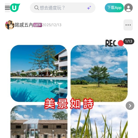
下載App
銘感五內
2025/12/13
1
/
13
Next