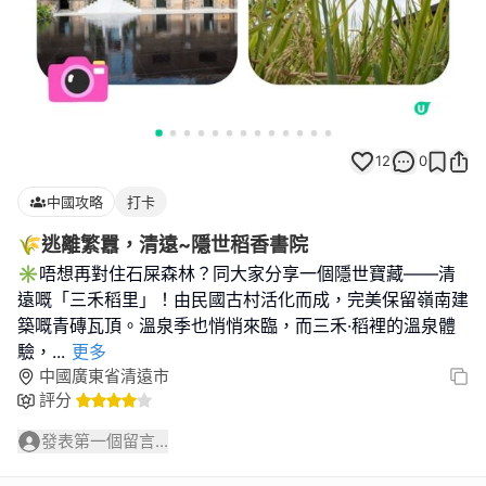
12
0
中國攻略
打卡
🌾逃離繁囂，清遠~隱世稻香書院
✳️唔想再對住石屎森林？同大家分享一個隱世寶藏——清
遠嘅「三禾稻里」！由民國古村活化而成，完美保留嶺南建
築嘅青磚瓦頂。溫泉季也悄悄來臨，而三禾·稻裡的溫泉體
驗，
...
更多
中國廣東省清遠市
評分
發表第一個留言...