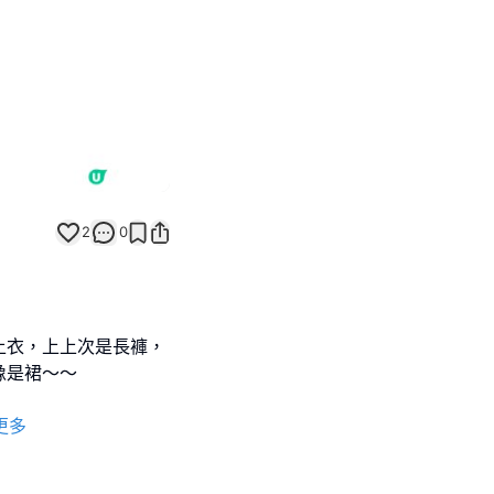
2
0
上衣，上上次是長褲，
像是裙～～
更多