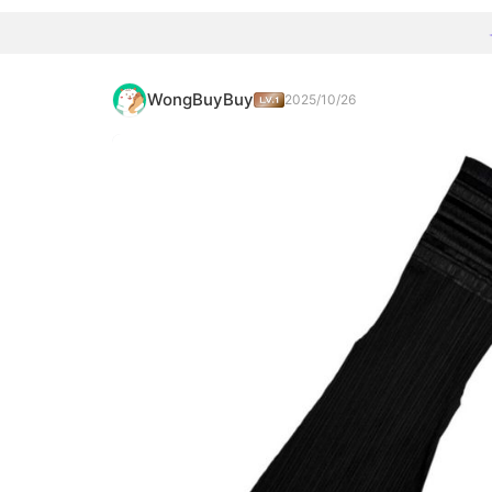
WongBuyBuy
2025/10/26