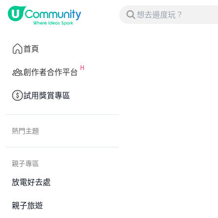
首頁
創作者合作平台
試用獎賞專區
熱門主題
親子專區
放電好去處
親子旅遊