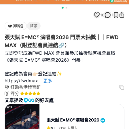
10
1
演唱會
紅館
張天賦 E=MC² 演唱會2026 門票大抽獎｜｜FWD
MAX（附登記會員連結🔗）
立即登記成為FWD MAX 會員兼參加抽獎就有機會贏取
《張天賦 E=MC² 演唱會2026》門票！
登記成為會員👉🏻登記連結✨
https://fwdmax
...
更多
紅磡香港體育館
評分
文章提及
的好去處
張天賦 E=MC² 演唱會2026
5
2126
人想去