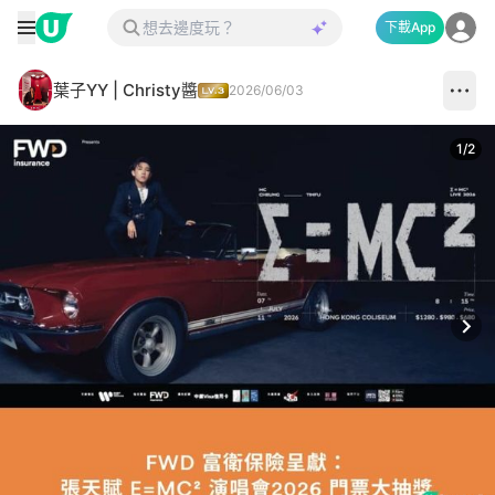
下載App
葉子YY | Christy醬
2026/06/03
1
/
2
Next